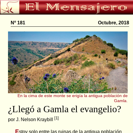
Nº 181
Octubre, 2018
En la cima de este monte se erigía la antigua población de
Gamla.
¿Llegó a Gamla el evangelio?
[1]
por J. Nelson Kraybill
E
stoy solo entre las ruinas de la antigua población