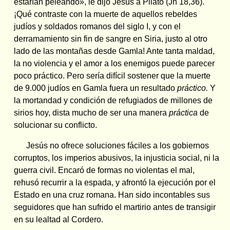
estarían peleando», le dijo Jesús a Pilato (Jn 18,36).
¡Qué contraste con la muerte de aquellos rebeldes
judíos y soldados romanos del siglo I, y con el
derramamiento sin fin de sangre en Siria, justo al otro
lado de las montañas desde Gamla! Ante tanta maldad,
la no violencia y el amor a los enemigos puede parecer
poco práctico. Pero sería difícil sostener que la muerte
de 9.000 judíos en Gamla fuera un resultado
práctico.
Y
la mortandad y condición de refugiados de millones de
sirios hoy, dista mucho de ser una manera
práctica
de
solucionar su conflicto.
Jesús no ofrece soluciones fáciles a los gobiernos
corruptos, los imperios abusivos, la injusticia social, ni la
guerra civil. Encaró de formas no violentas el mal,
rehusó recurrir a la espada, y afrontó la ejecución por el
Estado en una cruz romana. Han sido incontables sus
seguidores que han sufrido el martirio antes de transigir
en su lealtad al Cordero.