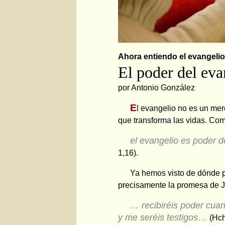
Ahora entiendo el evangelio
El poder del eva
por Antonio González
E
l evangelio no es un mer
que transforma las vidas. Com
e
l evangelio es
poder d
1,16).
Ya hemos visto de dónde p
precisamente la promesa de Je
… recibiréis poder cuan
y me seréis testigos…
(Hch