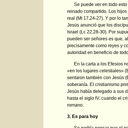
Se puede ver en todo esto 
reinado compartido. Los hijos 
real (Mt 17,24-27). Y por lo ta
Jesús anunció que los discípul
Israel (Lc 22,28-30). Por supu
pueden ser señores es que, al
precisamente como reyes y com
autoridad en beneficio de todo
En la carta a los Efesios n
«en los lugares celestiales» (
sentaron también con Jesús (Ef
soberanía. El cristianismo pri
Jesús había delegado a sus d
hasta el siglo IV, cuando el cr
romano.
3. Es para hoy
Se podría pensar que el po