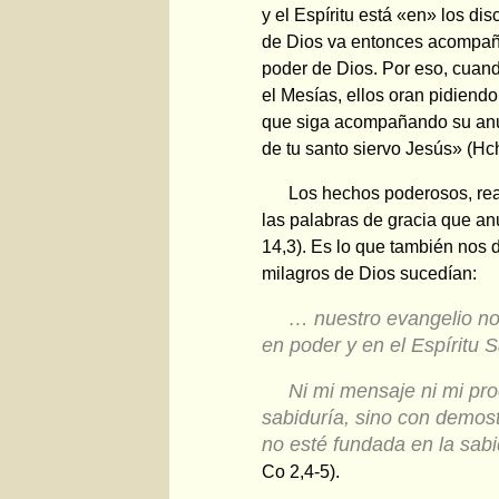
y el Espíritu está «en» los di
de Dios va entonces acompaña
poder de Dios. Por eso, cuand
el Mesías, ellos oran pidiend
que siga acompañando su anu
de tu santo siervo Jesús» (Hch
Los hechos poderosos, rea
las palabras de gracia que an
14,3). Es lo que también nos 
milagros de Dios sucedían:
… nuestro evangelio no 
en poder y en el Espíritu 
Ni mi mensaje ni mi pr
sabiduría, sino con demost
no esté fundada en la sabi
Co 2,4-5).