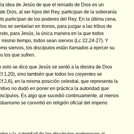
la idea de Jesús de que el reinado de Dios es un
de Dios, al ser hijos del Rey, participan de la soberanía
nto participan de los poderes del Rey. En la última cena,
os se sentarían en tronos, para juzgar a las tribus de
esto, para Jesús, la única manera en la que todos
 mismo tiempo, todos sean siervos (Lc 22,24-27). Y
o siervos, los discípulos están llamados a ejercer su
s los que sufren.
o solo se dice que Jesús se sentó a la diestra de Dios
Ef 1,20), sino también que todos los creyentes se
 2,6), en la misma posición celestial, que representa la
mitivo no dudó en poner en práctica la autoridad que
iscípulos. Es algo que sucedió continuamente, al menos
istianismo se convirtió en religión oficial del imperio
der y la autoridad de los discípulos pertenecen al