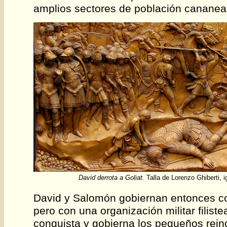
amplios sectores de población cananea
David derrota a Goliat.
Talla de Lorenzo Ghiberti, i
David y Salomón gobiernan entonces co
pero con una organización militar filiste
conquista y gobierna los pequeños rein