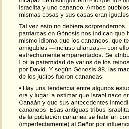
incapaz de distinguir entre lo que fue 
israelita y uno cananeo. Ambos pueblos
mismas cosas y sus casas eran iguales
Tal vez esto no debiera sorprendernos. 
patriarcas en Génesis nos indican que 
mismo idioma que los cananeos, que te
amigables ―incluso alianzas― con ello
estrechamente emparentados. Se atrib
Lot la paternidad de varios de los rein
por David. Y según Génesis 38, las ma
de los judíos fueron cananeas.
• Hay una tendencia entre algunos estu
era y lugar, a estimar que Israel nace en
Canaán y que sus antecedentes inmedi
cananeos. Esas antiguas tribus israeli
de la población cananea se habrían con
(imperfectamente) al Señor por influenc