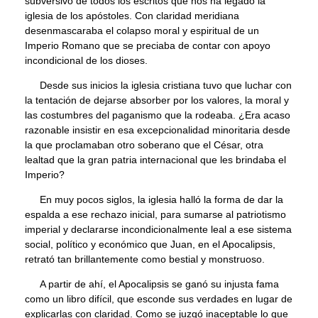
subversivo de todos los escritos que nos ha legado la
iglesia de los apóstoles. Con claridad meridiana
desenmascaraba el colapso moral y espiritual de un
Imperio Romano que se preciaba de contar con apoyo
incondicional de los dioses.
Desde sus inicios la iglesia cristiana tuvo que luchar con
la tentación de dejarse absorber por los valores, la moral y
las costumbres del paganismo que la rodeaba. ¿Era acaso
razonable insistir en esa excepcionalidad minoritaria desde
la que proclamaban otro soberano que el César, otra
lealtad que la gran patria internacional que les brindaba el
Imperio?
En muy pocos siglos, la iglesia halló la forma de dar la
espalda a ese rechazo inicial, para sumarse al patriotismo
imperial y declararse incondicionalmente leal a ese sistema
social, político y económico que Juan, en el Apocalipsis,
retrató tan brillantemente como bestial y monstruoso.
A partir de ahí, el Apocalipsis se ganó su injusta fama
como un libro difícil, que esconde sus verdades en lugar de
explicarlas con claridad. Como se juzgó inaceptable lo que