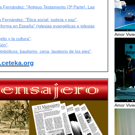
na Fernández: "Antiguo Testamento (3ª Parte). Las
Fernández: "Ética social: justicia y paz"
.
forma en España" (iglesias evangélicas e iglesias
Amor Vivie
lio y la cultura"
.
sión"
.
mbólicos: bautismo, cena, lavatorio de los pies"
.
ceteka.org
Amor Vivie