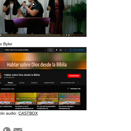
o Byler
olo audio:
CASTBOX